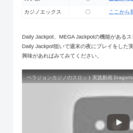
カジノエックス
〇
ここから
Daily Jackpot、MEGA Jackpotの機能が
Daily Jackpot狙いで週末の夜にプレイを
興味があればみてみてください。
ベラジョンカジノのスロット実践動画 Dragon's Luck