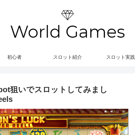
初心者
スロット紹介
スロット実践
ckpot狙いでスロットしてみまし
els