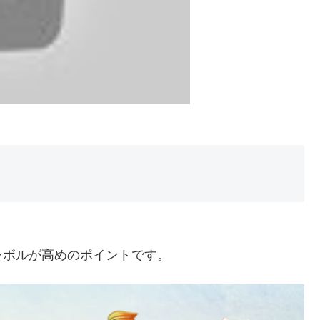
ンボルが高めのポイントです。