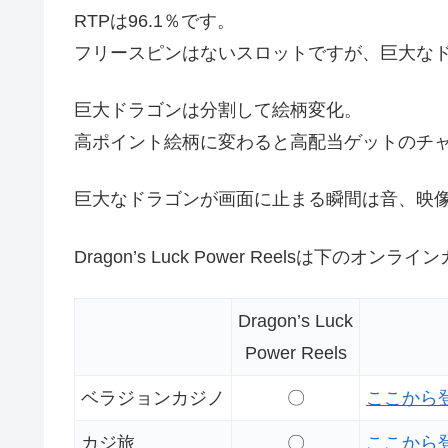
RTPは96.1％です。
フリースピンはないスロットですが、巨大な
巨大ドラゴンは分割して絵柄変化。
高ポイント絵柄に変わると高配当ゲットのチ
巨大なドラゴンが画面に止まる瞬間は音、映
Dragon’s Luck Power Reelsは下の
Dragon’s Luck
Power Reels
ベラジョンカジノ
〇
ここから
カジ旅
〇
ここから