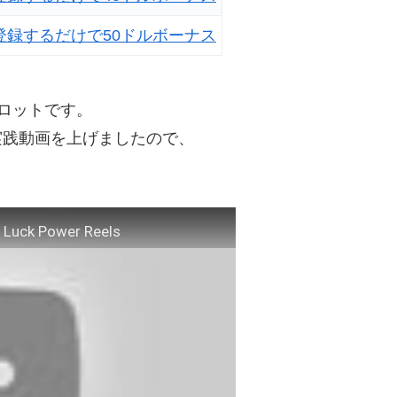
登録するだけで50ドルボーナス
あるスロットです。
した実践動画を上げましたので、
 Power Reels