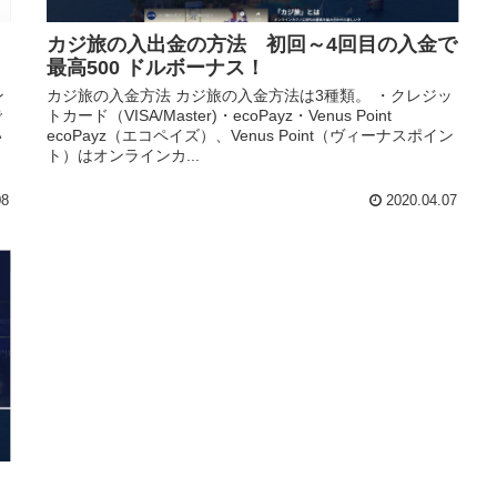
カジ旅の入出金の方法 初回～4回目の入金で
最高500 ドルボーナス！
ン
カジ旅の入金方法 カジ旅の入金方法は3種類。 ・クレジッ
で
トカード（VISA/Master)・ecoPayz・Venus Point
い
ecoPayz（エコペイズ）、Venus Point（ヴィーナスポイン
ト）はオンラインカ...
08
2020.04.07