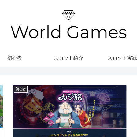
初心者
スロット紹介
スロット実践
初心者